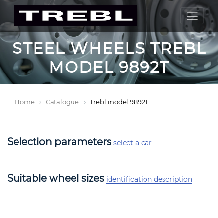
STEEL WHEELS TREBL
MODEL 9892T
Home
Catalogue
Trebl model 9892T
Selection parameters
select a car
Suitable wheel sizes
identification description